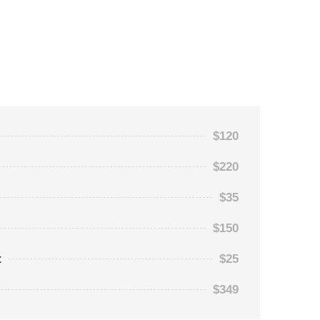
$120
$220
$35
$150
t
$25
$349