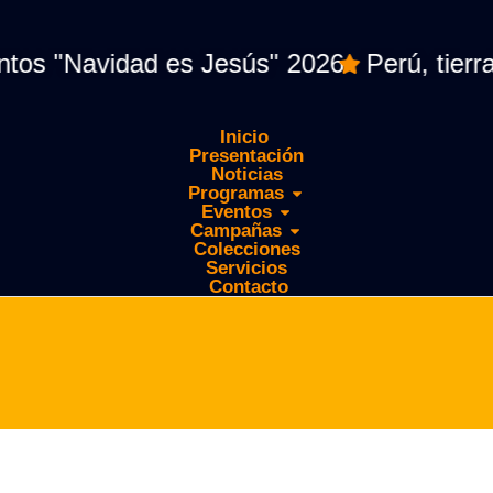
"Navidad es Jesús" 2026
Perú, tierra d
Inicio
Presentación
Noticias
Programas
Eventos
Campañas
Colecciones
Servicios
Contacto