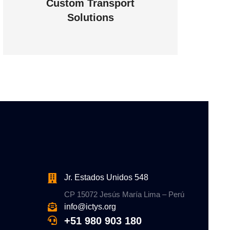
Custom Transport
Solutions
VIEW DETAILS
Jr. Estados Unidos 548
CP 15072 Jesús María Lima – Perú
info@ictys.org
+51 980 903 180