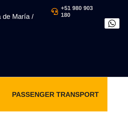
+51 980 903
180
e María / Exposición de arte tradicional p
PASSENGER TRANSPORT