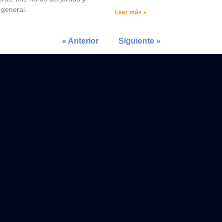
 general.
Leer más »
« Anterior
Siguiente »