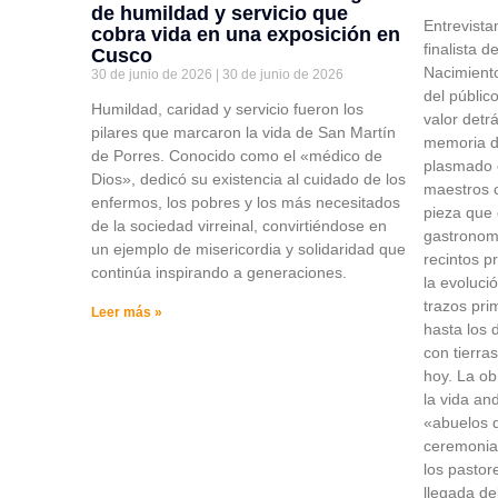
de humildad y servicio que
Entrevist
cobra vida en una exposición en
finalista 
Cusco
Nacimient
30 de junio de 2026
30 de junio de 2026
del públic
Humildad, caridad y servicio fueron los
valor detr
pilares que marcaron la vida de San Martín
memoria de
de Porres. Conocido como el «médico de
plasmado 
Dios», dedicó su existencia al cuidado de los
maestros 
enfermos, los pobres y los más necesitados
pieza que 
de la sociedad virreinal, convirtiéndose en
gastronomí
un ejemplo de misericordia y solidaridad que
recintos p
continúa inspirando a generaciones.
la evolució
trazos pri
Leer más »
hasta los
con tierra
hoy. La ob
la vida an
«abuelos d
ceremonia
los pastor
llegada de