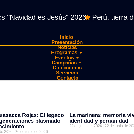
idad es Jesús" 2026
Perú, tierra de Ma
Inicio
Presentación
Noticias
Programas
Eventos
Campañas
Colecciones
Servicios
Contacto
uasacca Rojas: El legado
La marinera: memoria viv
 generaciones plasmado
identidad y peruanidad
acimiento
22 de junio de 2026
22 de junio de 20
 de 2026
26 de junio de 2026