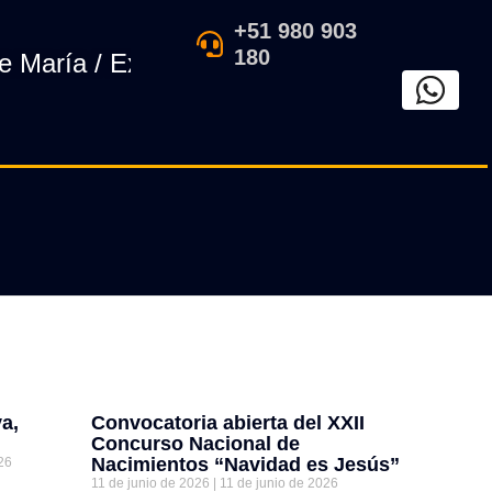
+51 980 903
180
ría / Exposición de arte tradicional perua
a,
Convocatoria abierta del XXII
Concurso Nacional de
Nacimientos “Navidad es Jesús”
26
11 de junio de 2026
11 de junio de 2026