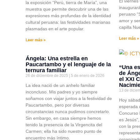
El viernes 
la exposición “Perú, tierra de María”, una
inaugurará
muestra que permite descubrir una de las
peruano “
expresiones más profundas de la identidad
amor y ser
cultural peruana: las festividades marianas
capilla Nu
plasmadas en el arte popular.
Leer más »
Leer más »
Ángela: Una estrella en
Paucartambo y el lenguaje de la
“Una es
ternura familiar
de Ánge
26 de diciembre de 2025
5 de enero de 2026
el XXI 
Nacimi
La idea nació de un anhelo familiar
13 de dicie
inconcluso. Mis padres y yo siempre
soñamos con viajar juntos a la festividad de
Hoy sábado
Paucartambo, pero por diversas
esperada 
circunstancias nunca pudimos concretarlo.
Concurso 
Sin embargo, en casa siempre hemos
es Jesús”,
tenido la presencia de la Virgencita del
con la pre
Carmen; ella ha sido nuestro punto de
representa
encuentro más íntimo.
organizado