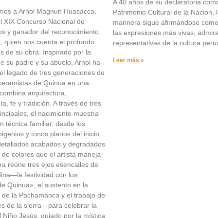
A 40 años de su declaratoria com
amos a Arnol Magnun Huasacca,
Patrimonio Cultural de la Nación, 
del XIX Concurso Nacional de
marinera sigue afirmándose com
os y ganador del reconocimiento
las expresiones más vivas, admir
o, quien nos cuenta el profundo
representativas de la cultura peru
ás de su obra. Inspirado por la
Leer más »
 su padre y su abuelo, Arnol ha
el legado de tres generaciones de
ceramistas de Quinua en una
combina arquitectura,
a, fe y tradición. A través de tres
rincipales, el nacimiento muestra
n técnica familiar, desde los
migenios y tonos planos del inicio
 detallados acabados y degradados
s de colores que el artista maneja
ra reúne tres ejes esenciales de
dina—la festividad con los
e Quinua», el sustento en la
 de la Pachamanca y el trabajo de
es de la sierra—para celebrar la
l Niño Jesús, guiado por la mística