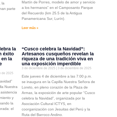
Martín de Porres, modelo de amor y servicio
 la
a los hermanos” en el Camposanto Parque
rman parte
del Recuerdo (km 25.5 de la Antigua
Panamericana Sur, Lurín).
Leer más »
ebra la
“Cusco celebra la Navidad”:
 éxito
Artesanos cusqueños revelan la
 en la
riqueza de una tradición viva en
e
una exposición imperdible
3 de diciembre de 2025
3 de diciembre de 2025
e de 2025
Este jueves 4 de diciembre a las 7:00 p.m.
Navidad”
se inaugura en la Capilla Nuestra Señora de
lla Nuestra
Loreto, en pleno corazón de la Plaza de
asistencia
Armas, la exposición de arte popular “Cusco
miento y
celebra la Navidad”, organizada por la
ipando la
Asociación Cultural ICTYS, en
rada: el
coorganización con Jesuitas del Perú y la
Ruta del Barroco Andino.