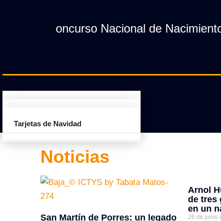
 Concurso Nacional de Nacimientos "Nav
Programa Red Musical
Concurso Nacional de
Tarjetas de Navidad
Nacimientos Navidad es Jesús
Programa Suyajruna
Noticias
Arnol H
de tres
en un n
San Martín de Porres: un legado
26 de junio