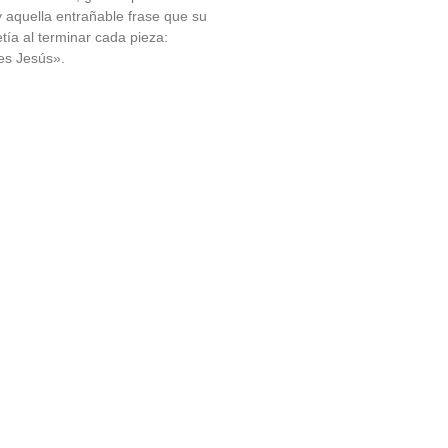
y aquella entrañable frase que su
tía al terminar cada pieza:
es Jesús».