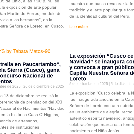
05 de junio, a las 7:00 p. m., se
muestra que busca revalorar la fe,
 la exposición de arte popular
tradición y el arte popular que fo
San Martín de Porres, modelo de
de la identidad cultural del Perú.
vicio a los hermanos”, en la
estra Señora de Loreto, en Cusco.
Leer más »
La exposición “Cusco cel
Navidad” se inaugura con
trella en Paucartambo”,
y convoca a gran público
la Sierra (Cusco), gana
Capilla Nuestra Señora d
Concurso Nacional de
Loreto
entos
5 de diciembre de 2025
5 de diciembr
mbre de 2025
26 de diciembre de 2025
La exposición “Cusco celebra la 
 13 de diciembre se realizó la
fue inaugurada anoche en la Capi
ceremonia de premiación del XXI
Señora de Loreto con una nutrida 
Nacional de Nacimientos “Navidad
en un ambiente de alegría, recogi
 en la histórica Casa O´Higgins,
auténtico espíritu navideño, antic
sencia de artesanos,
celebración que marca esta tempo
ntes de instituciones
nacimiento del Niño Jesús.
ras, miembros del jurado y