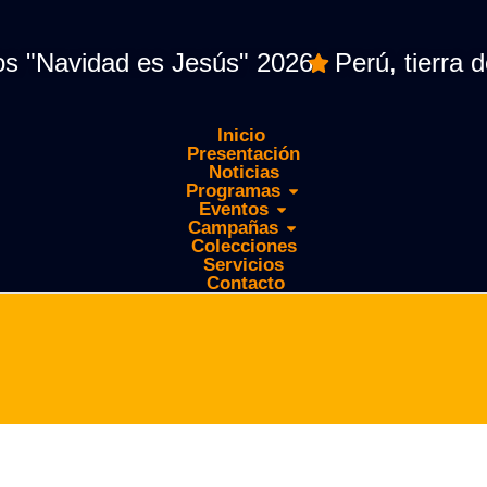
idad es Jesús" 2026
Perú, tierra de Ma
Inicio
Presentación
Noticias
Programas
Eventos
Campañas
Colecciones
Servicios
Contacto