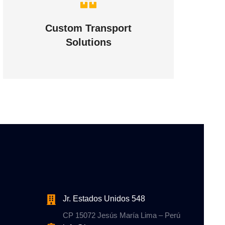
Complex logistic solutions
for your business
Custom Transport
Solutions
VIEW DETAILS
Jr. Estados Unidos 548
CP 15072 Jesús María Lima – Perú