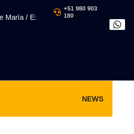
+51 980 903
180
ría / Exposición de arte tradicional perua
NEWS