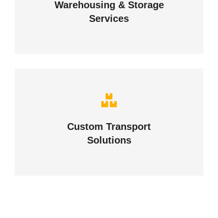
Warehousing & Storage
VIEW DETAILS
Services
Complex logistic solutions for
your business
Custom Transport
Solutions
VIEW DETAILS