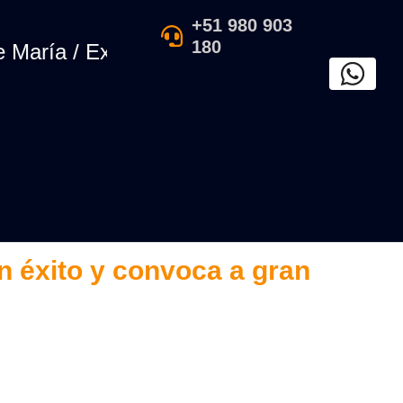
+51 980 903
180
ía / Exposición de arte tradicional perua
n éxito y convoca a gran