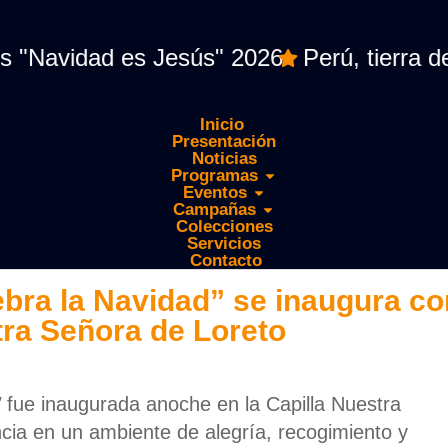
idad es Jesús" 2026
Perú, tierra de Mar
Inicio
Presentación
Noticias
Programas
Eventos
Campañas
Colecciones
Servicios
Contacto
bra la Navidad” se inaugura co
tra Señora de Loreto
”
fue inaugurada anoche en la Capilla Nuestra
cia en un ambiente de alegría, recogimiento y