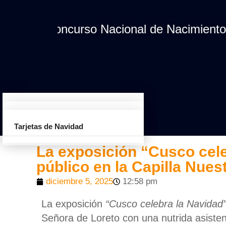
Concurso Nacional de Nacimientos "Nav
Programa Red Musical
Concurso Nacional de
Tarjetas de Navidad
Nacimientos Navidad es Jesús
Programa Suyajruna
La exposición “Cusco cele
público en la Capilla Nues
diciembre 5, 2025
12:58 pm
La exposición
“Cusco celebra la Navidad
Señora de Loreto con una nutrida asisten