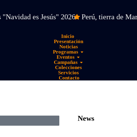
ad es Jesús" 2026
Perú, tierra de María /
Inicio
Presentación
Noticias
Programas
Eventos
Campañas
Colecciones
Servicios
Contacto
News