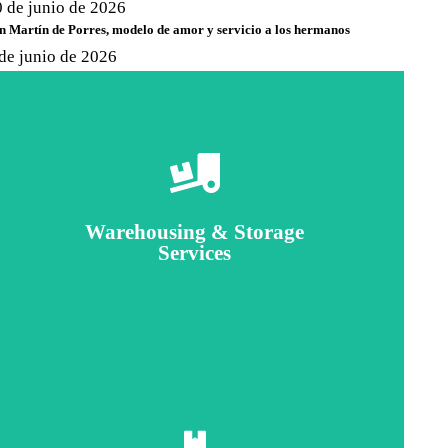
0 de junio de 2026
n Martín de Porres, modelo de amor y servicio a los hermanos
de junio de 2026
Careful storage of your goods
Warehousing & Storage
View details
Services