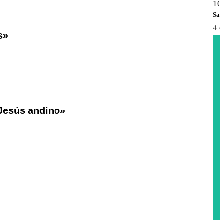
1
Sa
4 
s»
 Jesús andino»