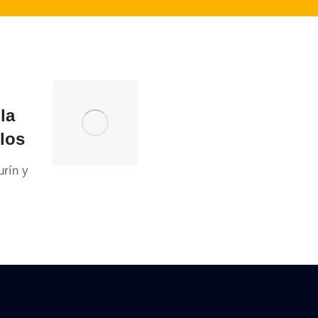
 la
los
rín y