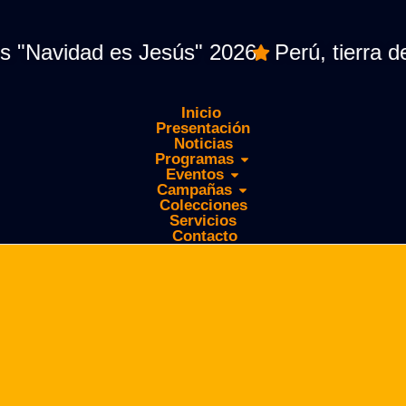
vidad es Jesús" 2026
Perú, tierra de Ma
Inicio
Presentación
Noticias
Programas
Eventos
Campañas
Colecciones
Servicios
Contacto