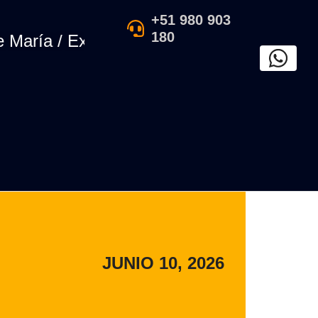
+51 980 903
180
ría / Exposición de arte tradicional perua
JUNIO 10, 2026