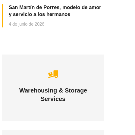
San Martín de Porres, modelo de amor
y servicio a los hermanos
4 de junio de 2026
Careful storage of your
goods
Warehousing & Storage
Services
VIEW DETAILS