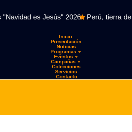
dad es Jesús" 2026
Perú, tierra de Marí
Inicio
Presentación
Noticias
Programas
Eventos
Campañas
Colecciones
Servicios
Contacto